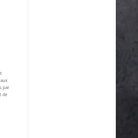
t
 aux
s par
t de
s