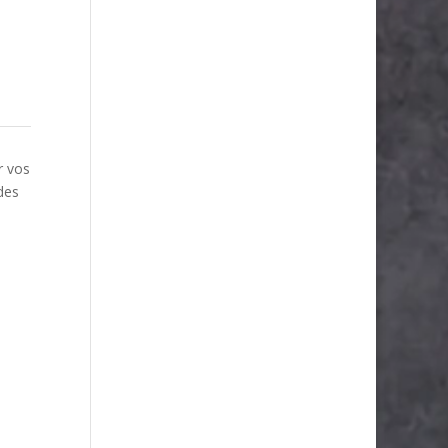
r vos
 des