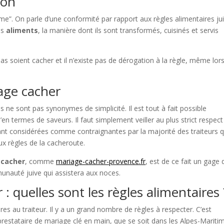
ion
me”. On parle d’une conformité par rapport aux règles alimentaires ju
es
aliments
, la manière dont ils sont transformés, cuisinés et servis
epas soient cacher et il n’existe pas de dérogation à la règle, même lor
iage cacher
s ne sont pas synonymes de simplicité. Il est tout à fait possible
en termes de saveurs. Il faut simplement veiller au plus strict respect
ant considérées comme contraignantes par la majorité des traiteurs q
ux règles de la cacheroute.
 cacher
, comme
mariage-cacher-provence.fr
, est de ce fait un gage 
munauté juive qui assistera aux noces.
: quelles sont les règles alimentaires 
es au traiteur. Il y a un grand nombre de règles à respecter. C’est
 prestataire de mariage clé en main, que se soit dans les Alpes-Mariti