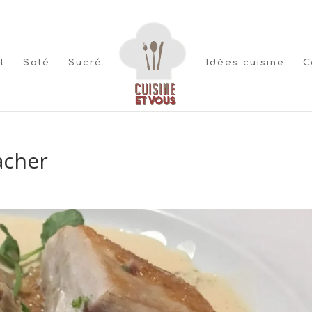
l
Salé
Sucré
Idées cuisine
C
acher