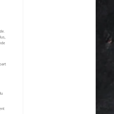
de.
lus,
nde
part
du
ent