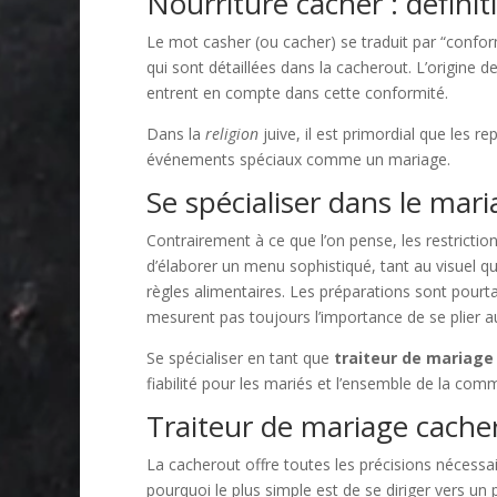
Nourriture cacher : définit
Le mot casher (ou cacher) se traduit par “confor
qui sont détaillées dans la cacherout. L’origine d
entrent en compte dans cette conformité.
Dans la
religion
juive, il est primordial que les r
événements spéciaux comme un mariage.
Se spécialiser dans le mar
Contrairement à ce que l’on pense, les restriction
d’élaborer un menu sophistiqué, tant au visuel qu’
règles alimentaires. Les préparations sont pourt
mesurent pas toujours l’importance de se plier a
Se spécialiser en tant que
traiteur de mariage
fiabilité pour les mariés et l’ensemble de la com
Traiteur de mariage cacher 
La cacherout offre toutes les précisions nécessair
pourquoi le plus simple est de se diriger vers un