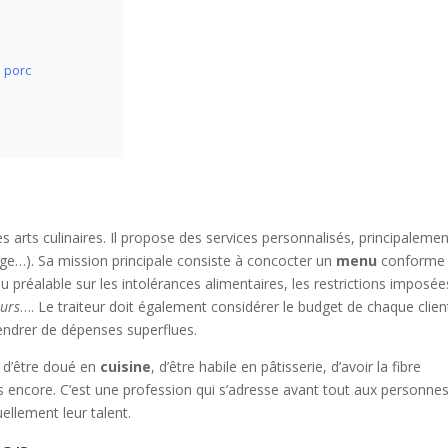
 porc
es arts culinaires. Il propose des services personnalisés, principalemen
age…). Sa mission principale consiste à concocter un
menu
conforme
u préalable sur les intolérances alimentaires, les restrictions imposée
urs
…. Le traiteur doit également considérer le budget de chaque clien
endrer de dépenses superflues.
el d’être doué en
cuisine
, d’être habile en pâtisserie, d’avoir la fibre
plus encore. C’est une profession qui s’adresse avant tout aux personne
llement leur talent.