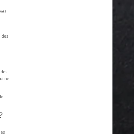
ives
s des
 des
ui ne
de
?
mes