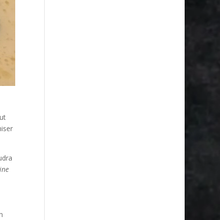
ut
miser
udra
ine
n