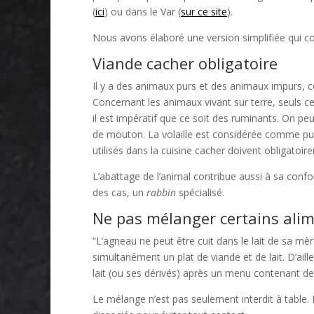
(
ici
) ou dans le Var (
sur ce site
).
Nous avons élaboré une version simplifiée qui c
Viande cacher obligatoire
Il y a des animaux purs et des animaux impurs, c
Concernant les animaux vivant sur terre, seuls c
il est impératif que ce soit des ruminants. On peu
de mouton. La volaille est considérée comme pure
utilisés dans la cuisine cacher doivent obligatoi
L’abattage de l’animal contribue aussi à sa conform
des cas, un
rabbin
spécialisé.
Ne pas mélanger certains ali
“L’agneau ne peut être cuit dans le lait de sa mè
simultanément un plat de viande et de lait. D’ail
lait (ou ses dérivés) après un menu contenant de 
Le mélange n’est pas seulement interdit à table. 