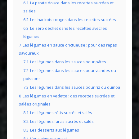
6.1
La patate douce dans les recettes sucrées et
salées
6.2
Les haricots rouges dans les recettes sucrées
6.3
Le zéro déchet dans les recettes avec les
légumes
7
Les légumes en sauce onctueuse : pour des repas
savoureux
7.1
Les légumes dans les sauces pour pâtes
7.2
Les légumes dans les sauces pour viandes ou
poissons
7.3
Les légumes dans les sauces pour riz ou quinoa
8
Les légumes en vedette : des recettes sucrées et
salées originales
8.1
Les légumes rôtis sucrés et salés
8.2
Les légumes farcis sucrés et salés
8.3
Les desserts aux légumes
8.4
Vous aimerez aussi :