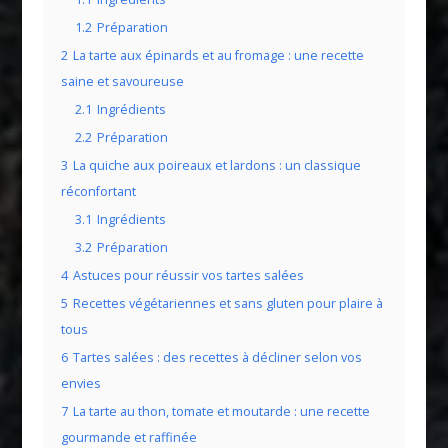
1.2
Préparation
2
La tarte aux épinards et au fromage : une recette
saine et savoureuse
2.1
Ingrédients
2.2
Préparation
3
La quiche aux poireaux et lardons : un classique
réconfortant
3.1
Ingrédients
3.2
Préparation
4
Astuces pour réussir vos tartes salées
5
Recettes végétariennes et sans gluten pour plaire à
tous
6
Tartes salées : des recettes à décliner selon vos
envies
7
La tarte au thon, tomate et moutarde : une recette
gourmande et raffinée