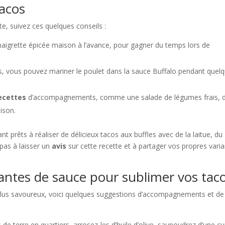
tacos
e, suivez ces quelques conseils :
vinaigrette épicée maison à l’avance, pour gagner du temps lors de
s, vous pouvez mariner le poulet dans la sauce Buffalo pendant quel
ecettes
d’accompagnements, comme une salade de légumes frais, 
ison.
t prêts à réaliser de délicieux tacos aux buffles avec de la laitue, du
pas à laisser un
avis
sur cette recette et à partager vos propres vari
ntes de sauce pour sublimer vos tac
lus savoureux, voici quelques suggestions d’accompagnements et de
terre en quartiers, arrosez-les d’huile d’olive, saupoudrez d’une cui