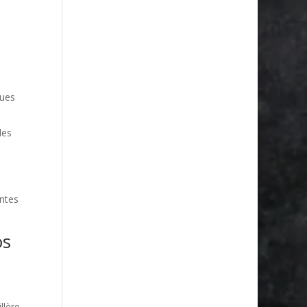
ques
des
antes
os
llère