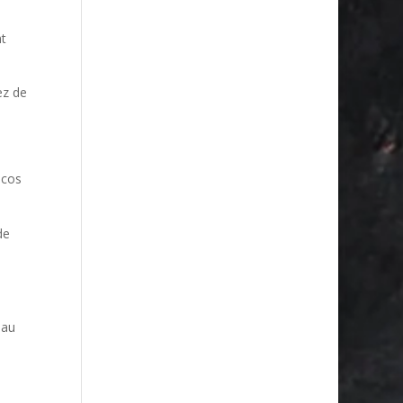
nt
ez de
acos
de
 au