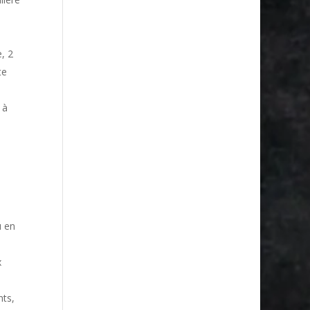
, 2
te
 à
u en
x
nts,