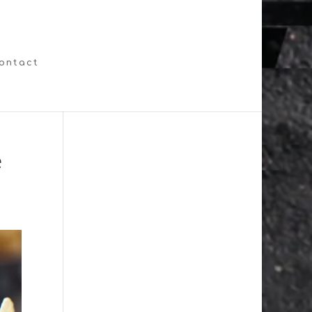
ontact
e