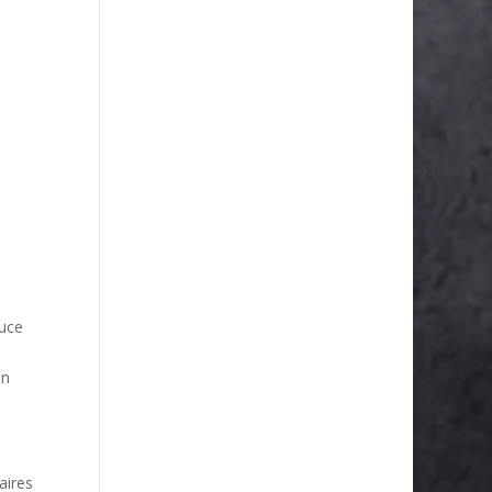
auce
en
aires