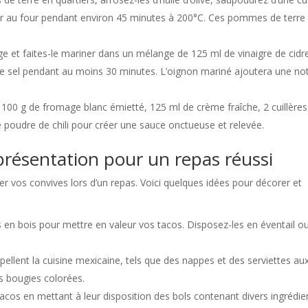
 rôtir au four pendant environ 45 minutes à 200°C. Ces pommes de terre
 et faites-le mariner dans un mélange de 125 ml de vinaigre de cidre
é de sel pendant au moins 30 minutes. L’oignon mariné ajoutera une no
00 g de fromage blanc émietté, 125 ml de crème fraîche, 2 cuillères
e poudre de chili pour créer une sauce onctueuse et relevée.
présentation pour un repas réussi
er vos convives lors d’un repas. Voici quelques idées pour décorer et
s en bois pour mettre en valeur vos tacos. Disposez-les en éventail o
ellent la cuisine mexicaine, tels que des nappes et des serviettes au
s bougies colorées.
acos en mettant à leur disposition des bols contenant divers ingrédie