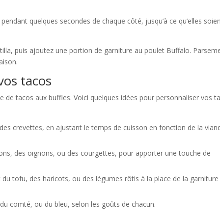
he pendant quelques secondes de chaque côté, jusqu’à ce qu’elles soie
tilla, puis ajoutez une portion de garniture au poulet Buffalo. Parsem
aison.
vos tacos
te de tacos aux buffles. Voici quelques idées pour personnaliser vos t
es crevettes, en ajustant le temps de cuisson en fonction de la vian
vrons, des oignons, ou des courgettes, pour apporter une touche de
du tofu, des haricots, ou des légumes rôtis à la place de la garniture
du comté, ou du bleu, selon les goûts de chacun.