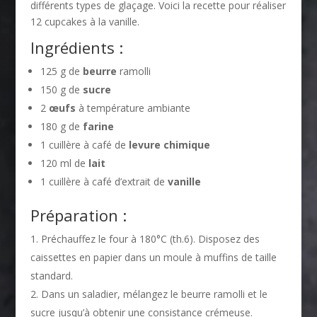
différents types de glaçage. Voici la recette pour réaliser
12 cupcakes à la vanille.
Ingrédients :
125 g de
beurre
ramolli
150 g de
sucre
2
œufs
à température ambiante
180 g de
farine
1 cuillère à café de
levure chimique
120 ml de
lait
1 cuillère à café d’extrait de
vanille
Préparation :
Préchauffez le four à 180°C (th.6). Disposez des
caissettes en papier dans un moule à muffins de taille
standard.
Dans un saladier, mélangez le beurre ramolli et le
sucre jusqu’à obtenir une consistance crémeuse.