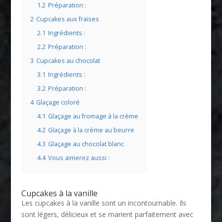
1.2
Préparation :
2
Cupcakes aux fraises
2.1
Ingrédients :
2.2
Préparation :
3
Cupcakes au chocolat
3.1
Ingrédients :
3.2
Préparation :
4
Glaçage coloré
4.1
Glaçage au fromage à la crème
4.2
Glaçage à la crème au beurre
4.3
Glaçage au chocolat blanc
4.4
Vous aimerez aussi :
Cupcakes à la vanille
Les cupcakes à la vanille sont un incontournable. Ils
sont légers, délicieux et se marient parfaitement avec