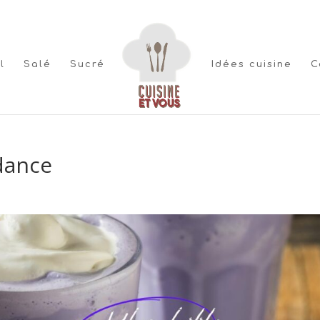
l
Salé
Sucré
Idées cuisine
C
dance