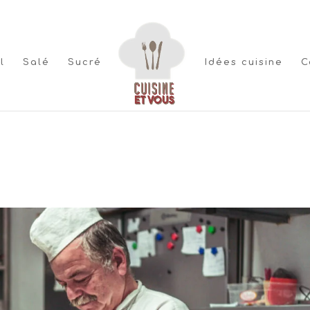
l
Salé
Sucré
Idées cuisine
C