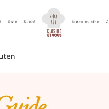
l
Salé
Sucré
Idées cuisine
C
uten