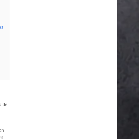
es
s
de
on
rs,