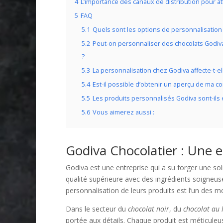
4
L’importance des canaux de distribution pour att
5
FAQ
5.1
Quels sont les options de personnalisation 
5.2
Peut-on personnaliser des chocolats Godi
?
5.3
La personnalisation chez Godiva affecte-t-ell
5.4
Est-il possible d’obtenir un aperçu de ma c
5.5
Les produits personnalisés Godiva sont-ils 
5.6
Vous aimerez aussi :
Godiva Chocolatier : Une 
Godiva est une entreprise qui a su forger une sol
qualité supérieure avec des ingrédients soigneuse
personnalisation de leurs produits est l’un des m
Dans le secteur du
chocolat noir
, du
chocolat au l
portée aux détails. Chaque produit est méticuleus