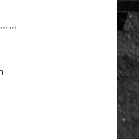
ontact
n