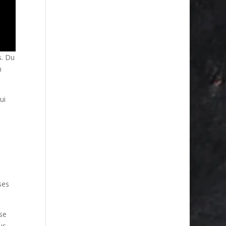
s. Du
n
ui
ses
se
us,