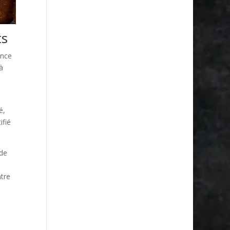
ts
ence
à
é,
ifié
de
ntre