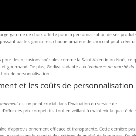
large gamme de choix offerte pour la personnalisation de ses produit
 passant par les garnitures, chaque amateur de chocolat peut créer u
es pour des occasions spéciales comme la Saint-Valentin ou Noël, ce q
que et gourmand. De plus, Godiva s’adapte aux
tendances du marché du
hoix de personnalisation.
ment et les coûts de personnalisation
ionnement
est un point crucial dans l’évaluation du service de
d’offrir des prix compétitifs, tout en veillant à maintenir la qualité de 
îne d’approvisionnement efficace et transparente. Cette dernière pas
s, garantissant le respect des critères de qualité de la marque. De pl