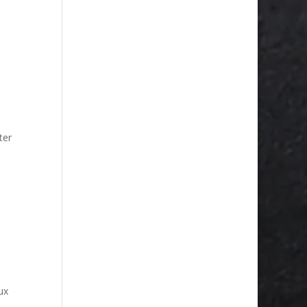
ter
ux